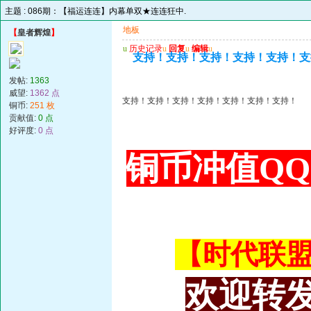
主题 :
086期：【福运连连】内幕单双★连连狂中.
地板
【
皇者辉煌
】
u
历史记录
u
回复
u
编辑
u
支持！支持！支持！支持！支持！支
发帖:
1363
威望:
1362 点
支持！支持！支持！支持！支持！支持！支持！
铜币:
251 枚
贡献值:
0 点
好评度:
0 点
铜币冲值QQ 3
【时代联盟主
欢迎转发