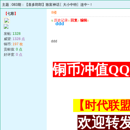
主题 :
083期：【喜多郎郎】致富神话〖大小中特〗连中~！
8楼
【
七彩
】
u
历史记录
u
回复
u
编辑
u
ddd
发帖:
1328
威望:
1328 点
ddd
铜币:
197 枚
贡献值:
0 点
好评度:
0 点
铜币冲值QQ 3
【时代联盟主
欢迎转发