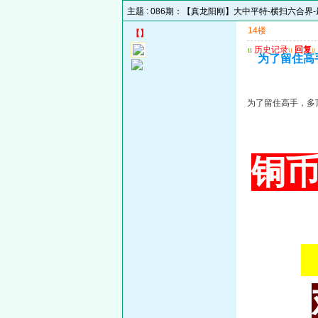
主题 :
086期：【真龙阳刚】大中平特-横扫六合界
14楼
【
】
u
历史记录
u
回复
u
为了留住高
为了留住高手，多
铜币