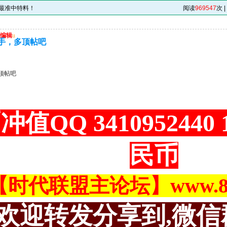
-最准中特料！
阅读
969547
次 |
编辑
u
手，多顶帖吧
顶帖吧
冲值QQ 3410952440
民币
【时代联盟主论坛】www.883
欢迎转发分享到,微信