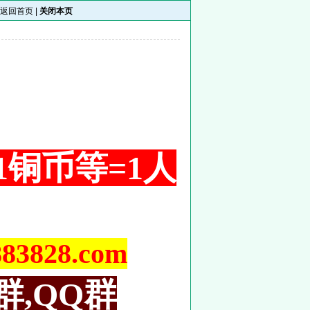
返回首页
|
关闭本页
 1铜币等=1人
828.com
群,QQ群