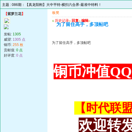
主题 :
086期：【真龙阳刚】大中平特-横扫六合界-最准中特料！
板凳
【
紫萝兰花
】
u
历史记录
u
回复
u
编辑
u
为了留住高手，多顶帖吧
发帖:
1305
威望:
1305 点
为了留住高手，多顶帖吧
铜币:
255 枚
贡献值:
0 点
好评度:
0 点
铜币冲值QQ 3
【时代联盟主
欢迎转发