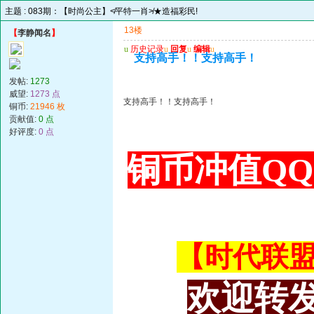
主题 :
083期：【时尚公主】≮平特一肖≯★造福彩民!
13楼
【
李静闻名
】
u
历史记录
u
回复
u
编辑
u
支持高手！！支持高手！
发帖:
1273
威望:
1273 点
支持高手！！支持高手！
铜币:
21946 枚
贡献值:
0 点
好评度:
0 点
铜币冲值QQ 3
【时代联盟主
欢迎转发