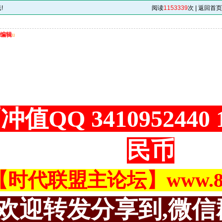
!
阅读
1153339
次 |
返回首页
编辑
u
冲值QQ 3410952440
民币
【时代联盟主论坛】www.883
欢迎转发分享到,微信