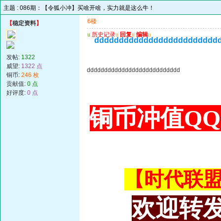
主题 :
086期：【令狐小冲】买啥开啥，实力就是这么牛！
6楼
【
稳定资料
】
u
历史记录
u
回复
u
编辑
u
ddddddddddddddddddddddddd
发帖:
1322
威望:
1322 点
ddddddddddddddddddddddddddd
铜币:
246 枚
贡献值:
0 点
好评度:
0 点
铜币冲值QQ 3
【时代联盟主
欢迎转发