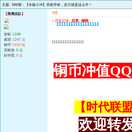
主题 :
086期：【令狐小冲】买啥开啥，实力就是这么牛！
8楼
【
黑鹰战队
】
u
历史记录
u
回复
u
编辑
u
111111111111111111
发帖:
1246
威望:
1247 点
111111111111111111
铜币:
1820 枚
贡献值:
0 点
好评度:
0 点
铜币冲值QQ 3
【时代联盟主
欢迎转发