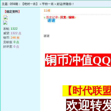
主题 :
059期：【绝对一肖】＜平特一肖＞好运伴随你！
11楼
【
稳定资料
】
u
历史记录
u
回复
u
编辑
u
谢谢
发帖:
1322
威望:
1322 点
谢谢
铜币:
246 枚
贡献值:
0 点
好评度:
0 点
铜币冲值QQ 3
【时代联盟主
欢迎转发