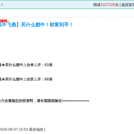
手！
阅读
1017226
次 |
返回首
编辑
u
【风中飞燕】买什么都中！财富到手！
飞燕★买什么都中△合单
△开：03准
飞燕★买什么都中△合
双
△开：00准
==全六合最稳定的投资料，请长期跟踪验证=============
26-08-07 10:53 重新编辑 ]