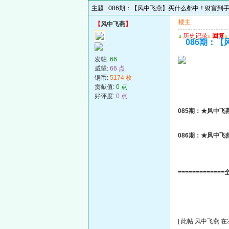
主题 :
086期：【风中飞燕】买什么都中！财富到
楼主
【
风中飞燕
】
u
历史记录
u
回复
u
086期：
发帖:
66
威望:
66 点
铜币:
5174 枚
贡献值:
0 点
好评度:
0 点
085期：★风中
086期：★风中
===========
[ 此帖 风中飞燕 在20