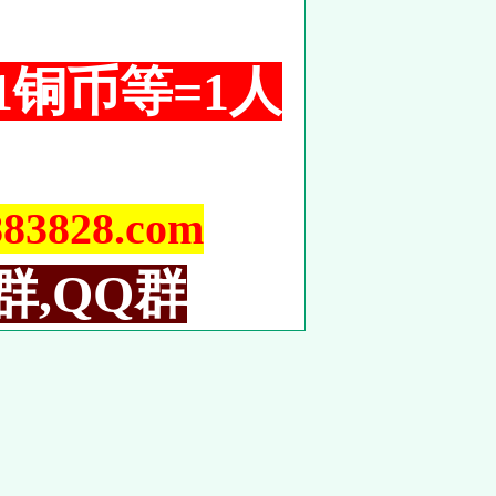
 1铜币等=1人
828.com
群,QQ群