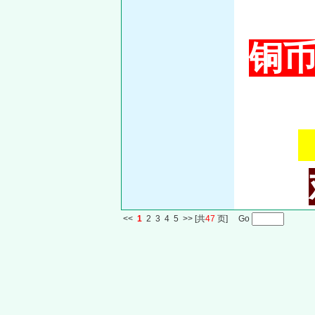
铜币
<<
1
2
3
4
5
>>
[共
47
页] Go