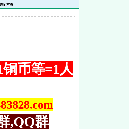
关闭本页
 1铜币等=1人
828.com
群,QQ群