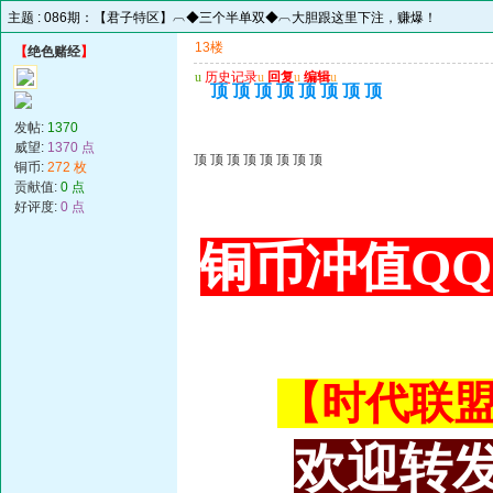
主题 :
086期：【君子特区】︹◆三个半单双◆︹大胆跟这里下注，赚爆！
13楼
【
绝色赌经
】
u
历史记录
u
回复
u
编辑
u
顶 顶 顶 顶 顶 顶 顶 顶
发帖:
1370
威望:
1370 点
顶 顶 顶 顶 顶 顶 顶 顶
铜币:
272 枚
贡献值:
0 点
好评度:
0 点
铜币冲值QQ 3
【时代联盟主
欢迎转发