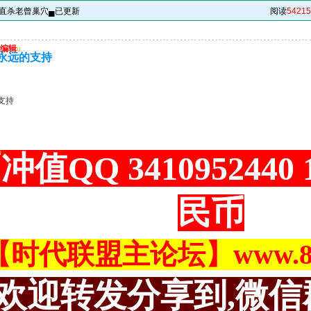
▄直杀老曾巢穴▄已更新
阅读
54215
编辑
u
永远的支持
支持
冲值QQ 3410952440
民币
【时代联盟主论坛】www.883
欢迎转发分享到,微信