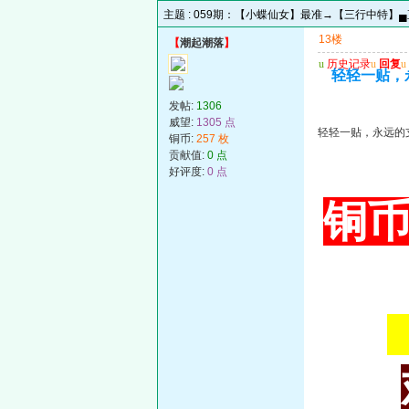
主题 :
059期：【小蝶仙女】最准→【三行中特】
13楼
【
潮起潮落
】
u
历史记录
u
回复
u
轻轻一贴，
发帖:
1306
威望:
1305 点
轻轻一贴，永远的
铜币:
257 枚
贡献值:
0 点
好评度:
0 点
铜币