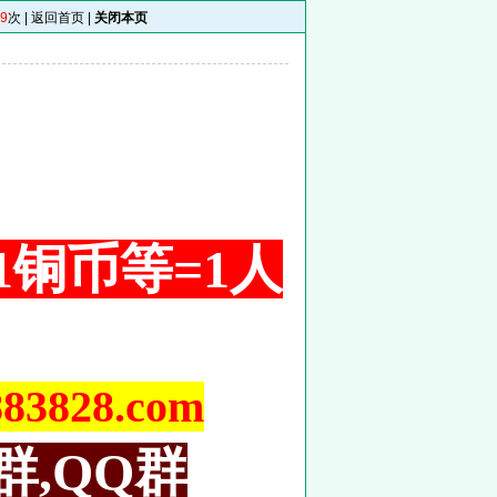
9
次 |
返回首页
|
关闭本页
 1铜币等=1人
828.com
群,QQ群