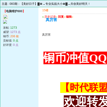
主题 :
083期：【美好日子】▓〓→专业实战大小〓▓→共创美好明天！
15楼
【
电脑维护880
】
u
历史记录
u
回复
u
编辑
u
真厉害
发帖:
1273
威望:
1273 点
真厉害
铜币:
206 枚
贡献值:
0 点
好评度:
0 点
铜币冲值QQ 3
【时代联盟主
欢迎转发