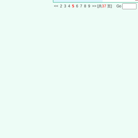
<<
2
3
4
5
6
7
8
9
>>
[共
37
页] Go