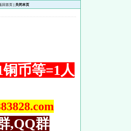
返回首页
|
关闭本页
 1铜币等=1人
828.com
群,QQ群