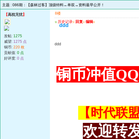
主题 :
086期：【森林过客】顶级特料←单双→资料最早公开！
8楼
【
高枕无忧
】
u
历史记录
u
回复
u
编辑
u
ddd
发帖:
1275
威望:
1275 点
ddd
铜币:
220 枚
贡献值:
0 点
好评度:
0 点
铜币冲值QQ 3
【时代联盟主
欢迎转发