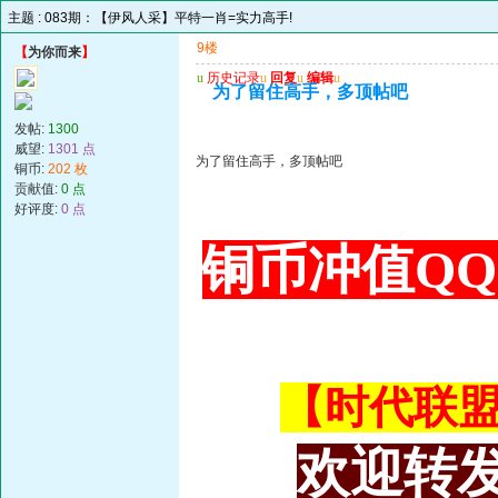
主题 :
083期：【伊风人采】平特一肖=实力高手!
9楼
【
为你而来
】
u
历史记录
u
回复
u
编辑
u
为了留住高手，多顶帖吧
发帖:
1300
威望:
1301 点
为了留住高手，多顶帖吧
铜币:
202 枚
贡献值:
0 点
好评度:
0 点
铜币冲值QQ 3
【时代联盟主
欢迎转发