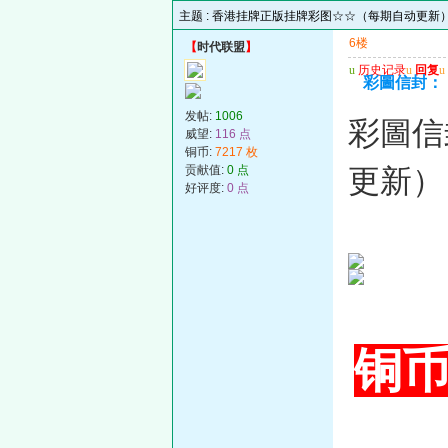
主题 :
香港挂牌正版挂牌彩图☆☆（每期自动更新
6楼
【
时代联盟
】
u
历史记录
u
回复
u
彩圖信封：
发帖:
1006
彩圖信
威望:
116 点
铜币:
7217 枚
贡献值:
0 点
更新
好评度:
0 点
铜币