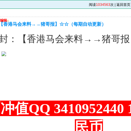
）
阅读
1034563
次 |
返回首页
编辑
u
【香港马会来料→→猪哥报】☆☆（每期自动更新）
封：【香港马会来料→→猪哥报
）
冲值QQ 3410952440
民币