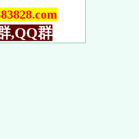
828.com
群,QQ群