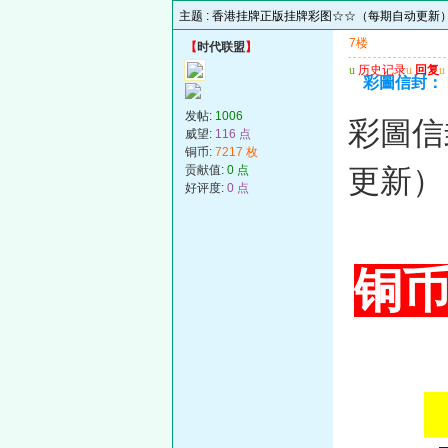
主题 :
香港挂牌正版挂牌彩图☆☆（每期自动更新
7楼
【
时代联盟
】
u
历史记录
u
回复
u
彩圖信封：
发帖:
1006
彩圖信
威望:
116 点
铜币:
7217 枚
贡献值:
0 点
更新
好评度:
0 点
铜币