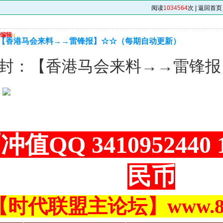
）
阅读
1034564
次 |
返回首页
编辑
u
【香港马会来料→→雷锋报】☆☆（每期自动更新）
封：【香港马会来料→→雷锋报
）
冲值QQ 3410952440
民币
【时代联盟主论坛】www.883