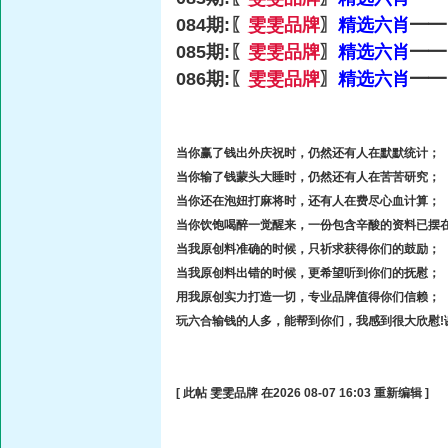
084期:〖
雯雯品牌
〗
精选六肖
━━
085期:〖
雯雯品牌
〗
精选六肖
━━
086期:〖
雯雯品牌
〗
精选六肖
━━
当你赢了钱出外庆祝时，仍然还有人在默默统计；
当你输了钱蒙头大睡时，仍然还有人在苦苦研究；
当你还在泡妞打麻将时，还有人在费尽心血计算；
当你饮饱喝醉一觉醒来，一份包含辛酸的资料已摆
当我原创料准确的时候，只祈求获得你们的鼓励；
当我原创料出错的时候，更希望听到你们的抚慰；
用我原创实力打造一切，专业品牌值得你们信赖；
玩六合输钱的人多，能帮到你们，我感到很大欣慰!
[ 此帖 雯雯品牌 在2026 08-07 16:03 重新编辑 ]